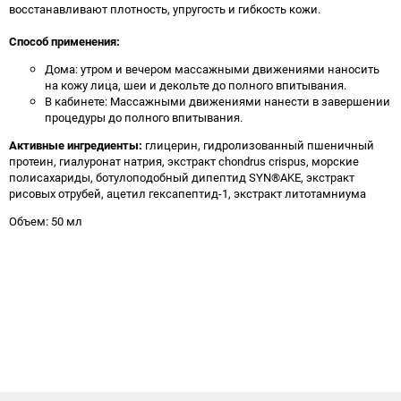
восстанавливают плотность, упругость и гибкость кожи.
Способ применения:
Дома: утром и вечером массажными движениями наносить
на кожу лица, шеи и декольте до полного впитывания.
В кабинете: Массажными движениями нанести в завершении
процедуры до полного впитывания.
Активные ингредиенты:
глицерин, гидролизованный пшеничный
протеин, гиалуронат натрия, экстракт chondrus crispus, морские
полисахариды, ботулоподобный дипептид SYN®AKE, экстракт
рисовых отрубей, ацетил гексапептид-1, экстракт литотамниума
Объем: 50 мл