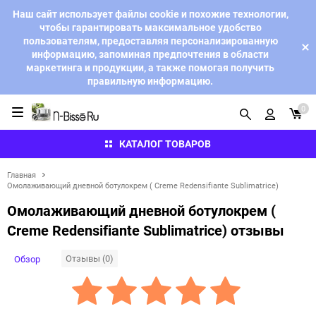
Наш сайт использует файлы cookie и похожие технологии,
чтобы гарантировать максимальное удобство
пользователям, предоставляя персонализированную
информацию, запоминая предпочтения в области
маркетинга и продукции, а также помогая получить
правильную информацию.
0
КАТАЛОГ ТОВАРОВ
Главная
Омолаживающий дневной ботулокрем ( Creme Redensifiante Sublimatrice)
Омолаживающий дневной ботулокрем (
Creme Redensifiante Sublimatrice) отзывы
Отзывы (0)
Обзор