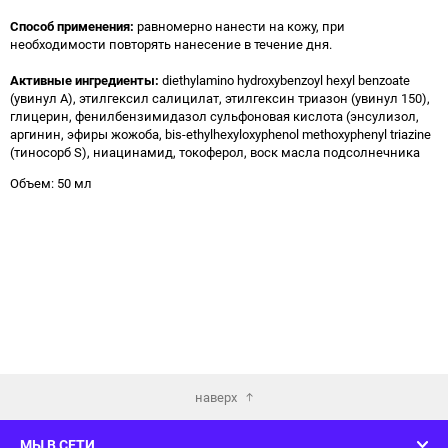
Способ применения:
равномерно нанести на кожу, при
необходимости повторять нанесение в течение дня.
Активные ингредиенты:
diethylamino hydroxybenzoyl hexyl benzoate
(увинул А), этилгексил салицилат, этилгексин триазон (увинул 150),
глицерин, фенилбензимидазол сульфоновая кислота (энсулизол,
аргинин, эфиры жожоба, bis-ethylhexyloxyphenol methoxyphenyl triazine
(тиносорб S), ниацинамид, токоферол, воск масла подсолнечника
Объем: 50 мл
наверх
МЫ В СЕТИ